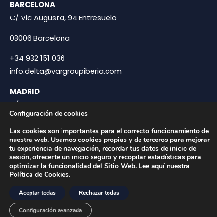
BARCELONA
C/ Via Augusta, 94 Entresuelo
08006 Barcelona
+34 932 151 036
info.delta@vargroupiberia.com
MADRID
C/ Miguel Yuste 6, 2ºC
Configuración de cookies
28037 Madrid
Las cookies son importantes para el correcto funcionamiento de
nuestra web. Usamos cookies propias y de terceros para mejorar
+34 932 151 036
tu experiencia de navegación, recordar tus datos de inicio de
info.delta@vargroupiberia.com
sesión, ofrecerte un inicio seguro y recopilar estadísticas para
optimizar la funcionalidad del Sitio Web.
Lee aquí
nuestra
Política de Cookies.
Síguenos
Aceptar todas
Rechazar todas
Configuración avanzada