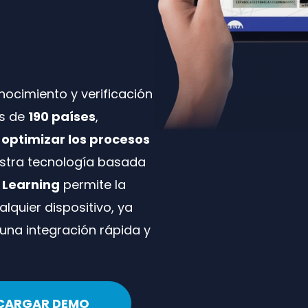
l
onocimiento y verificación
ás de
190 países
,
y optimizar los procesos
estra tecnología basada
e Learning
permite la
lquier dispositivo, ya
 una integración rápida y
CARGAR DEMO