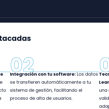
stacadas
02
de
Integración con tu software:
Los datos
Tec
e
se transfieren automáticamente a tu
Lear
cto
sistema de gestión, facilitando el
una 
a
proceso de alta de usuarios.
vali
adap