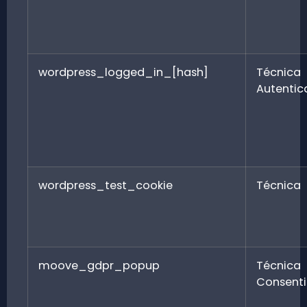
wordpress_logged_in_[hash]
Técni
Autentic
wordpress_test_cookie
Técnica
moove_gdpr_popup
Técni
Consent