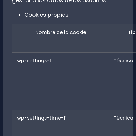
gestiona los datos de los usuarios
Cookies propias
Nombre de la cookie
Ti
wp-settings-11
Técnica
wp-settings-time-11
Técnica