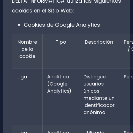
DELTA INFORMÁTICA utiliza las siguientes
cookies en el Sitio Web:
Cookies de Google Analytics
Nombre
Tipo
Descripción
Per
de la
/ 
cookie
_ga
Analítica
Distingue
Per
(Google
usuarios
Analytics)
únicos
mediante un
identificador
anónimo.
_ga_
Analítica
Utilizada
Per