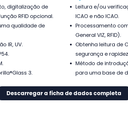
, digitalização de
Leitura e/ou verifi
função RFID opcional.
ICAO e não ICAO.
 uma qualidade de
Processamento comp
General VIZ, RFID).
ão IR, UV.
Obtenha leitura de 
P54.
segurança e rapidez
M.
Método de introduç
illa®Glass 3.
para uma base de d
Descarregar a ficha de dados completa