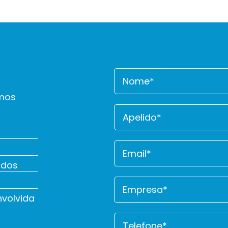
emos
ndos
volvida