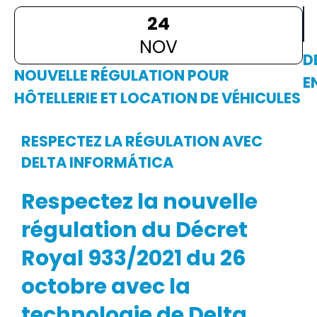
24
NOV
D
NOUVELLE RÉGULATION POUR
E
HÔTELLERIE ET LOCATION DE VÉHICULES
DE
IN
RESPECTEZ LA RÉGULATION AVEC
à
l’
DELTA INFORMÁTICA
An
Respectez la nouvelle
C
20
régulation du Décret
Royal 933/2021 du 26
No
in
octobre avec la
en
technologie de Delta
no