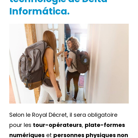
sy
Informática.
DE
et
Cl
DE
IN
SE
FI
NO
RÉ
P
Selon le Royal Décret, il sera obligatoire
HÔ
ET
pour les
tour-opérateurs
,
plate-formes
LO
numériques
et
personnes physiques non