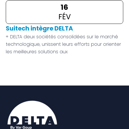
16
FÉV
Suitech intègre DELTA
+ DELTA deux sociétés consolidées sur le marché
technologique, unissent leurs efforts pour orienter
les meilleures solutions aux