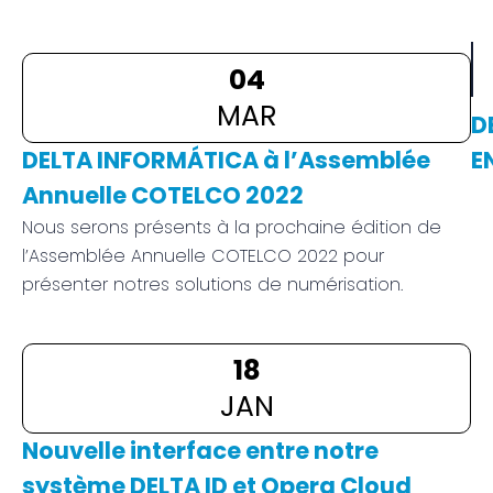
04
MAR
D
DELTA INFORMÁTICA à l’Assemblée
E
Annuelle COTELCO 2022
DE
IN
Nous serons présents à la prochaine édition de
à
l’Assemblée Annuelle COTELCO 2022 pour
l’
présenter notres solutions de numérisation.
An
C
18
20
JAN
No
Nouvelle interface entre notre
in
système DELTA ID et Opera Cloud
en