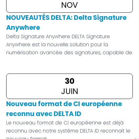
LO
NOV
DE
NOUVEAUTÉS DELTA: Delta Signature
VÉ
Anywhere
Delta Signature Anywhere DELTA Signature
NO
Anywhere est la nouvelle solution pour la
DE
numérisation avancée des signatures, capable de
Si
An
30
N
fo
JUIN
CI
Nouveau format de CI européenne
e
reconnu avec DELTA ID
re
av
Le nouveau format de CI européenne est déjà
ID
reconnu avec notre système DELTA ID reconnait le
nouveau format