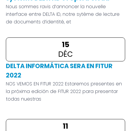
no
Nous sommes ravis d’annoncer la nouvelle
sy
interface entre DELTA ID, notre sytème de lecture
DE
de documents d’identité, et
et
Cl
15
DÉC
DE
IN
DELTA INFORMÁTICA SERA EN FITUR
SE
2022
FI
NOS VEMOS EN FITUR 2022 Estaremos presentes en
la próxima edición de FITUR 2022 para presentar
NO
todas nuestras
RÉ
P
HÔ
11
ET