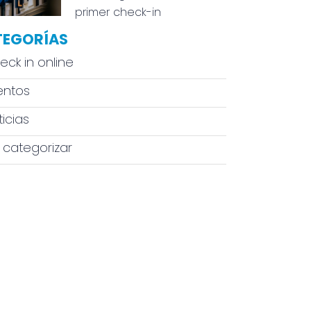
primer check-in
TEGORÍAS
eck in online
entos
icias
n categorizar